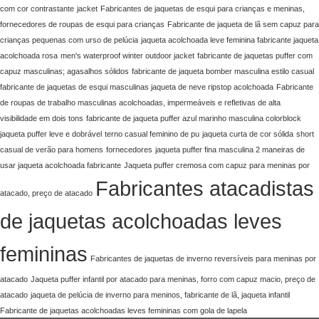
com cor contrastante
jacket
Fabricantes de jaquetas de esqui para crianças e meninas,
fornecedores de roupas de esqui para crianças
Fabricante de jaqueta de lã sem capuz para
crianças pequenas com urso de pelúcia
jaqueta acolchoada leve feminina fabricante jaqueta
acolchoada rosa
men's waterproof winter outdoor jacket
fabricante de jaquetas puffer com
capuz masculinas; agasalhos sólidos
fabricante de jaqueta bomber masculina estilo casual
fabricante de jaquetas de esqui masculinas jaqueta de neve ripstop acolchoada
Fabricante
de roupas de trabalho masculinas acolchoadas, impermeáveis e refletivas de alta
visibilidade em dois tons
fabricante de jaqueta puffer azul marinho masculina colorblock
jaqueta puffer leve e dobrável
terno casual feminino de pu
jaqueta curta de cor sólida
short
casual de verão para homens
fornecedores
jaqueta puffer fina masculina 2 maneiras de
usar jaqueta acolchoada fabricante
Jaqueta puffer cremosa com capuz para meninas por
Fabricantes atacadistas
atacado, preço de atacado
de jaquetas acolchoadas leves
femininas
Fabricantes de jaquetas de inverno reversíveis para meninas por
atacado
Jaqueta puffer infantil por atacado para meninas, forro com capuz macio, preço de
atacado
jaqueta de pelúcia de inverno para meninos, fabricante de lã, jaqueta infantil
Fabricante de jaquetas acolchoadas leves femininas com gola de lapela