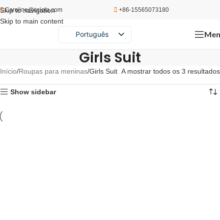
Skip to navigation
Caroline@cciola.com
+86-15565073180
Skip to main content
Men
Português
English
Girls Suit
Español
Início
Roupas para meninas
Girls Suit
A mostrar todos os 3 resultados
Русский
Show sidebar