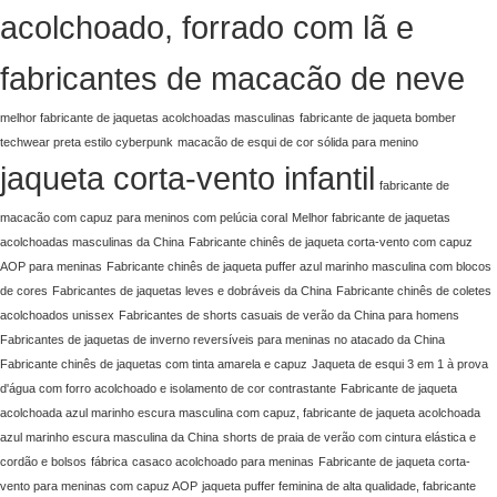
acolchoado, forrado com lã e
fabricantes de macacão de neve
melhor fabricante de jaquetas acolchoadas masculinas
fabricante de jaqueta bomber
techwear preta estilo cyberpunk
macacão de esqui de cor sólida para menino
jaqueta corta-vento infantil
fabricante de
macacão com capuz para meninos com pelúcia coral
Melhor fabricante de jaquetas
acolchoadas masculinas da China
Fabricante chinês de jaqueta corta-vento com capuz
AOP para meninas
Fabricante chinês de jaqueta puffer azul marinho masculina com blocos
de cores
Fabricantes de jaquetas leves e dobráveis da China
Fabricante chinês de coletes
acolchoados unissex
Fabricantes de shorts casuais de verão da China para homens
Fabricantes de jaquetas de inverno reversíveis para meninas no atacado da China
Fabricante chinês de jaquetas com tinta amarela e capuz
Jaqueta de esqui 3 em 1 à prova
d'água com forro acolchoado e isolamento de cor contrastante
Fabricante de jaqueta
acolchoada azul marinho escura masculina com capuz, fabricante de jaqueta acolchoada
azul marinho escura masculina da China
shorts de praia de verão com cintura elástica e
cordão e bolsos
fábrica
casaco acolchoado para meninas
Fabricante de jaqueta corta-
vento para meninas com capuz AOP
jaqueta puffer feminina de alta qualidade, fabricante