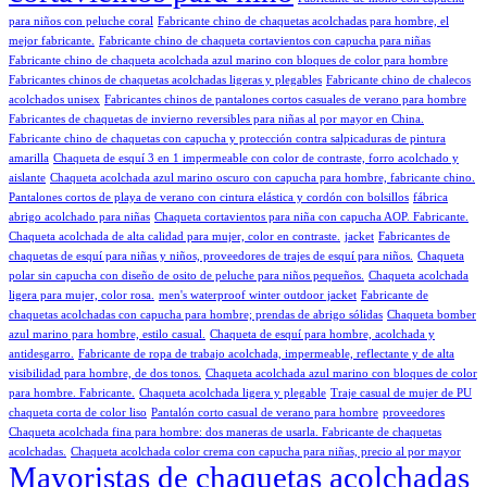
para niños con peluche coral
Fabricante chino de chaquetas acolchadas para hombre, el
mejor fabricante.
Fabricante chino de chaqueta cortavientos con capucha para niñas
Fabricante chino de chaqueta acolchada azul marino con bloques de color para hombre
Fabricantes chinos de chaquetas acolchadas ligeras y plegables
Fabricante chino de chalecos
acolchados unisex
Fabricantes chinos de pantalones cortos casuales de verano para hombre
Fabricantes de chaquetas de invierno reversibles para niñas al por mayor en China.
Fabricante chino de chaquetas con capucha y protección contra salpicaduras de pintura
amarilla
Chaqueta de esquí 3 en 1 impermeable con color de contraste, forro acolchado y
aislante
Chaqueta acolchada azul marino oscuro con capucha para hombre, fabricante chino.
Pantalones cortos de playa de verano con cintura elástica y cordón con bolsillos
fábrica
abrigo acolchado para niñas
Chaqueta cortavientos para niña con capucha AOP. Fabricante.
Chaqueta acolchada de alta calidad para mujer, color en contraste.
jacket
Fabricantes de
chaquetas de esquí para niñas y niños, proveedores de trajes de esquí para niños.
Chaqueta
polar sin capucha con diseño de osito de peluche para niños pequeños.
Chaqueta acolchada
ligera para mujer, color rosa.
men's waterproof winter outdoor jacket
Fabricante de
chaquetas acolchadas con capucha para hombre; prendas de abrigo sólidas
Chaqueta bomber
azul marino para hombre, estilo casual.
Chaqueta de esquí para hombre, acolchada y
antidesgarro.
Fabricante de ropa de trabajo acolchada, impermeable, reflectante y de alta
visibilidad para hombre, de dos tonos.
Chaqueta acolchada azul marino con bloques de color
para hombre. Fabricante.
Chaqueta acolchada ligera y plegable
Traje casual de mujer de PU
chaqueta corta de color liso
Pantalón corto casual de verano para hombre
proveedores
Chaqueta acolchada fina para hombre: dos maneras de usarla. Fabricante de chaquetas
acolchadas.
Chaqueta acolchada color crema con capucha para niñas, precio al por mayor
Mayoristas de chaquetas acolchadas