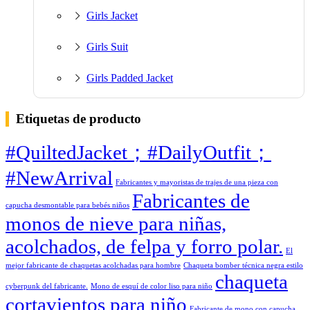
Girls Jacket
Girls Suit
Girls Padded Jacket
Etiquetas de producto
#QuiltedJacket；#DailyOutfit；
#NewArrival
Fabricantes y mayoristas de trajes de una pieza con
Fabricantes de
capucha desmontable para bebés niños
monos de nieve para niñas,
acolchados, de felpa y forro polar.
El
mejor fabricante de chaquetas acolchadas para hombre
Chaqueta bomber técnica negra estilo
chaqueta
cyberpunk del fabricante.
Mono de esquí de color liso para niño
cortavientos para niño
Fabricante de mono con capucha