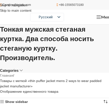
Skip to navigation
Caroline@cciola.com
+86-15565073180
Skip to main content
Men
Русский
English
Тонкая мужская стеганая
Português
куртка. Два способа носить
Español
стеганую куртку.
Производитель.
Categories
Главная
Товары с меткой «thin puffer jacket mens 2 ways to wear padded
jacket manufacturer»
Отображение единственного товара
Show sidebar