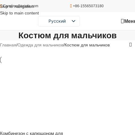
Skip to navigation
Caroline@cciola.com
+86-15565073180
Skip to main content
Мен
Русский
English
Костюм для мальчиков
Português
Главная
Одежда для мальчиков
Костюм для мальчиков
Español
Комбинезон с капюшоном для