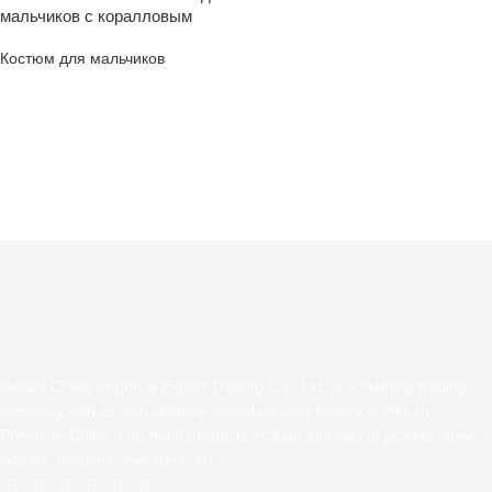
мальчиков с коралловым
плюшем, производитель
Костюм для мальчиков
Henan Cciola Import & Export Trading Co., Ltd. is a clothing trading
company with its own clothing manufacturing factory in Henan
Province, China. Our main products include all kinds of jackets, down
jackets, trousers, sweaters, etc.