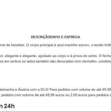
DESCRIÇÃO
ENVIO E ENTREGA
me de beisebol. O corpo principal é azul-marinho escuro, o tecido bri
elegante e elegante, ajustado ao corpo e à prova de vento. O fecho é 
lsos em ambos os lados também são decoradas com vermelho, combina
a Alemanha e Áustria com a GLS! Para pedidos com volume de até 69,
edidos com volume de até 69,99 euros ou 2,00 euros para pedidos a 
m 24h