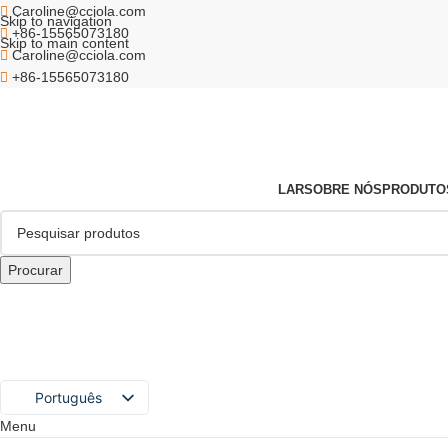
Caroline@cciola.com
Skip to navigation
+86-15565073180
Skip to main content
Caroline@cciola.com
+86-15565073180
LAR
SOBRE NÓS
PRODUTO
Procurar
Português
Menu
English