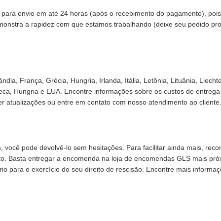
 para envio em até 24 horas (após o recebimento do pagamento), poi
monstra a rapidez com que estamos trabalhando (deixe seu pedido pront
ândia, França, Grécia, Hungria, Irlanda, Itália, Letônia, Lituânia, Lie
checa, Hungria e EUA. Encontre informações sobre os custos de entr
ter atualizações ou entre em contato com nosso atendimento ao cliente
s, você pode devolvê-lo sem hesitações. Para facilitar ainda mais, r
to. Basta entregar a encomenda na loja de encomendas GLS mais próx
io para o exercício do seu direito de rescisão. Encontre mais informaç