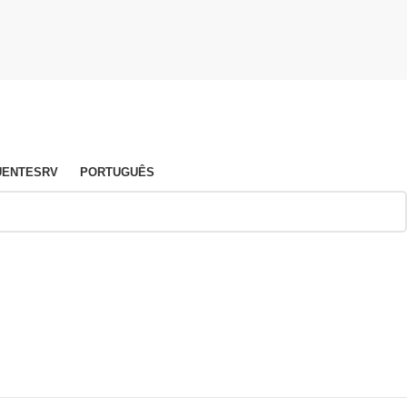
UENTES
RV
PORTUGUÊS