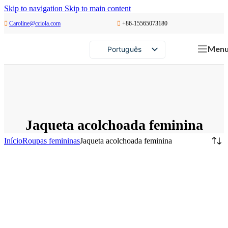
Skip to navigation
Skip to main content
Caroline@cciola.com
+86-15565073180
Men
Português
English
Español
Русский
Jaqueta acolchoada feminina
Início
Roupas femininas
Jaqueta acolchoada feminina