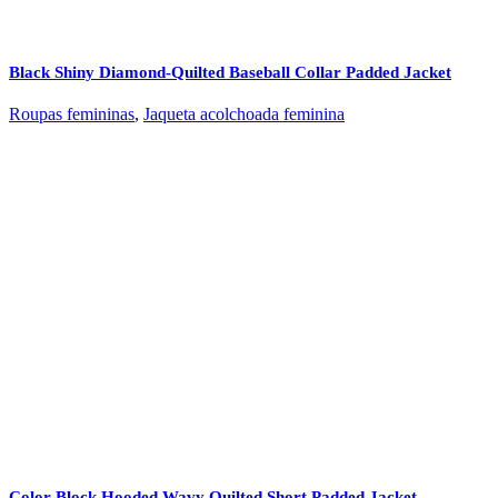
Black Shiny Diamond‑Quilted Baseball Collar Padded Jacket
Roupas femininas
,
Jaqueta acolchoada feminina
Color Block Hooded Wavy Quilted Short Padded Jacket