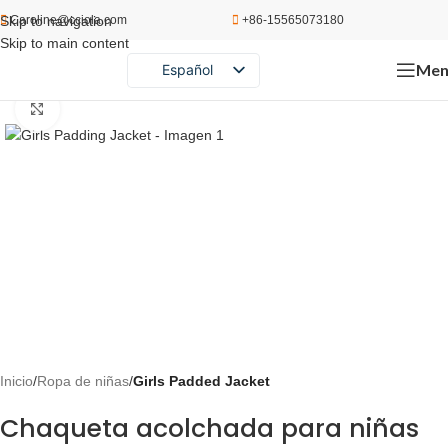
Skip to navigation
Caroline@cciola.com
+86-15565073180
Skip to main content
Men
Español
English
Click to enlarge
Português
Русский
Inicio
Ropa de niñas
Girls Padded Jacket
Chaqueta acolchada para niñas