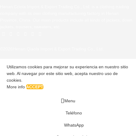
Henan Cciola Import & Export Trading Co., Ltd. is a clothing trading
company with its own clothing manufacturing factory in Henan
Province, China. Our main products include all kinds of jackets, down
jackets, trousers, sweaters, etc.
©2026Henan Qiaola Import & Export Trading Co., Ltd.
Utilizamos cookies para mejorar su experiencia en nuestro sitio
web. Al navegar por este sitio web, acepta nuestro uso de
cookies.
More info
ACCEPT
Menu
Teléfono
WhatsApp