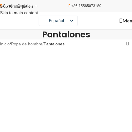
Skip to navigation
Caroline@cciola.com
+86-15565073180
Skip to main content
Men
Español
English
Pantalones
Português
Inicio
Ropa de hombre
Pantalones
Русский